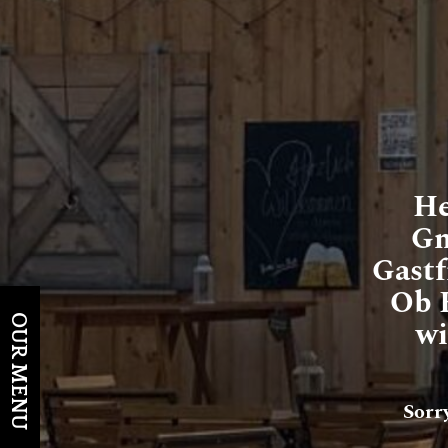
He
Gm
Gast
Ob 
wi
OUR MENU
Sorr