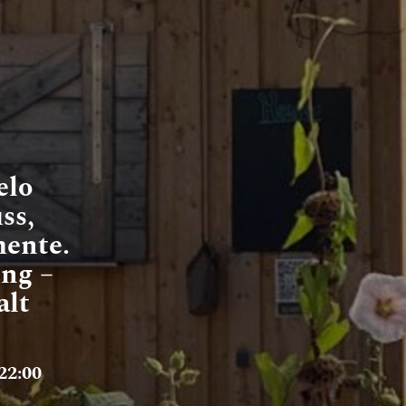
elo
ss,
ente.
ng –
alt
22:00